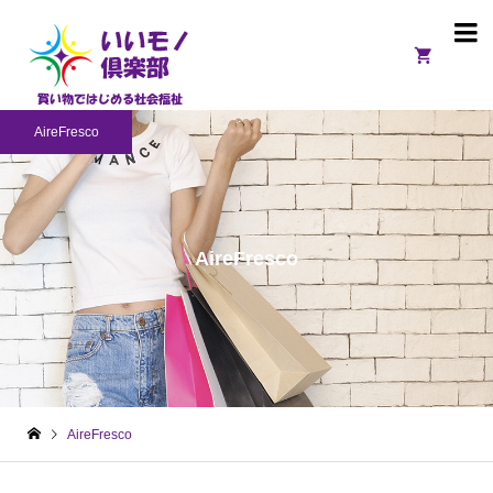

AireFresco
AireFresco
AireFresco