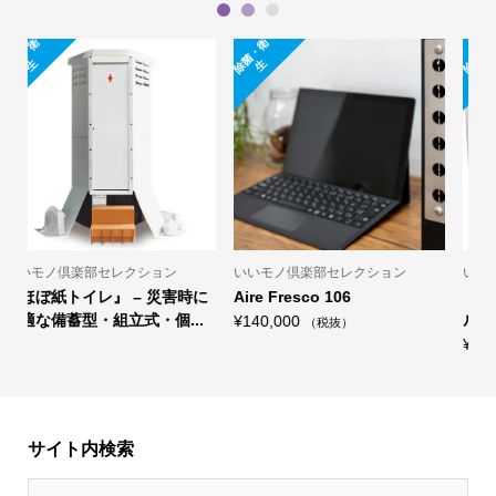
1
2
3
除
菌
・
衛
除
菌
・
衛
除
菌
・
衛
生
生
生
モノ倶楽部セレクション
いいモノ倶楽部セレクション
いいモノ倶
 Fresco 106
（自動おしぼり機）除菌タオ
（自動お
ルディスペンサー「プール...
ルディスペ
0,000
（税抜）
¥
198,000
¥
1,150
–
（税抜）
サイト内検索