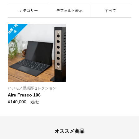
カテゴリー
デフォルト表示
すべて
除
菌
・
衛
生
いいモノ倶楽部セレクション
Aire Fresco 106
¥
140,000
（税抜）
オススメ商品