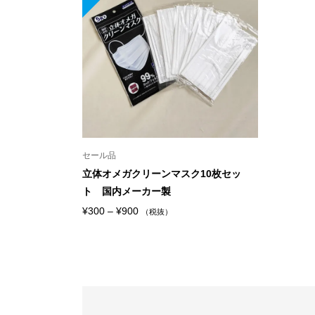
セール品
立体オメガクリーンマスク10枚セッ
ト 国内メーカー製
価
¥
300
–
¥
900
（税抜）
格
帯:
¥300
–
¥900