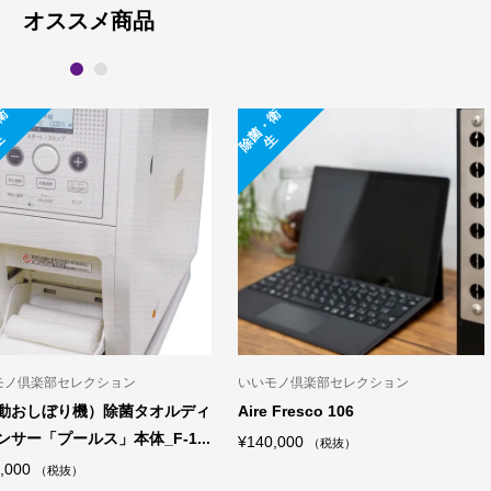
オススメ商品
1
2
除
菌
・
衛
除
菌
・
衛
生
生
モノ倶楽部セレクション
いいモノ倶楽部セレクション
ぼ紙トイレ』 – 災害時に最適
（自動おしぼり機）除菌タオルディ
蓄型・組立式・個室トイレ
スペンサー「プールス」専用ロー...
価
¥
1,150
–
¥
30,000
（税抜）