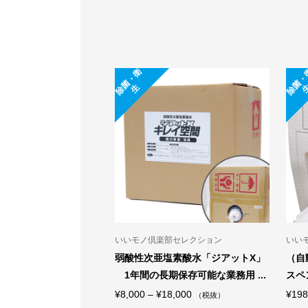
除
菌
・
衛
生
部セレクション
いいモノ倶楽部セレクション
いい
ぼり機）除菌タオルディ
Aire Fresco 106
『ほ
ールス」本体_F-1...
な備
¥
140,000
（税抜）
税抜）