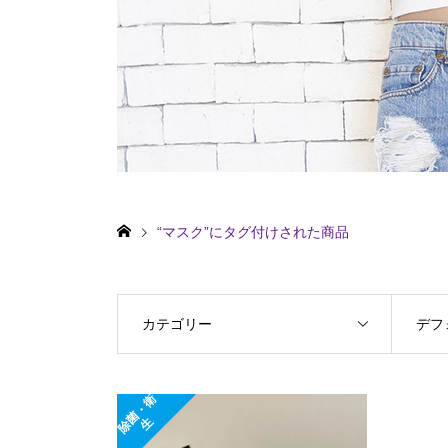
“マスク”にタグ付けされた商品
カテゴリー
デフ
除
菌
・
衛
生