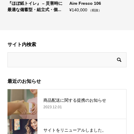
イレ』 – 災害時に
Aire Fresco 106
（自動おしぼり
型・組立式・個...
ルディスペンサー
¥
140,000
（税抜）
¥
1,150
–
¥
30,0
サイト内検索
最近のお知らせ
商品配送に関する提携のお知らせ
2023.12.01
サイトをリニューアルしました。