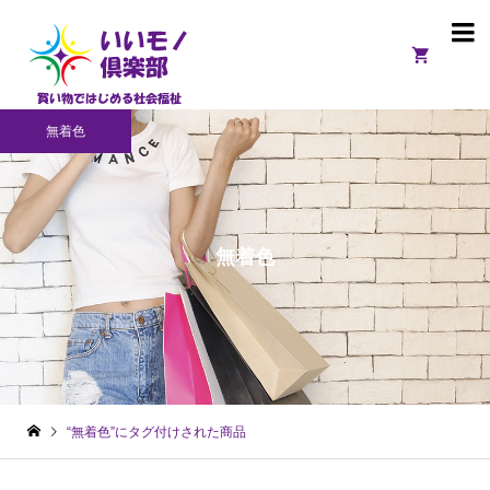

無着色
無着色
“無着色”にタグ付けされた商品