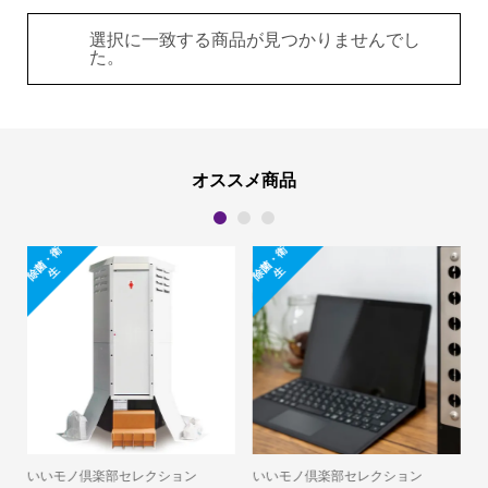
選択に一致する商品が見つかりませんでし
た。
オススメ商品
1
2
3
除
菌
・
衛
除
菌
・
衛
生
生
楽部セレクション
いいモノ倶楽部セレクション
いいモノ倶楽部セ