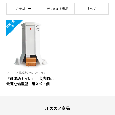
カテゴリー
デフォルト表示
すべて
除
菌
・
衛
生
いいモノ倶楽部セレクション
『ほぼ紙トイレ』 – 災害時に
最適な備蓄型・組立式・個...
オススメ商品