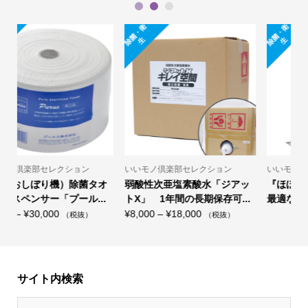
1
2
3
除
菌
・
衛
除
菌
・
衛
生
生
楽部セレクション
いいモノ倶楽部セレクション
いいモノ倶楽部
亜塩素酸水「ジアッ
『ほぼ紙トイレ』 – 災害時に
（自動おしぼ
年間の長期保存可...
最適な備蓄型・組立式・個...
ルディスペンサ
価
¥
18,000
¥
198,000
（税抜）
（税
格
帯:
¥8,000
–
サイト内検索
¥18,000