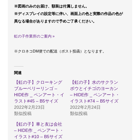
※図画のみのお届け、額装は付属しません。
ピ
※ディスプレイの設定等に伴い、画面上の色と実際の作品の色が
ー
異なる場合がありますので予めご了承ください。
ロ
ウ
虹の子作業所のご案内 »
ォ
※クロネコDM便での配送（ポスト投函）となります。
ル
-
HIDE
関連
作
【虹の子】クローキング
【虹の子】水のサクラン
_
ブルーベリーリンゴ –
ボウとイチゴのヨーカン
HIDE作 _ ペンアート・イ
– HIDE作 _ ペンアート・
ペ
ラスト#45 – B5サイズ
イラスト#74 – B5サイズ
ン
2022年2月23日
2022年2月24日
類似投稿
類似投稿
ア
ー
【虹の子】車と友は会社
– HIDE作 _ ペンアート・
ト・
イラスト#10 – B5サイズ
イ