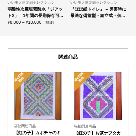
いいモノ倶楽部セレクション
いいモノ倶楽部セレクション
弱酸性次亜塩素酸水「ジアッ
『ほぼ紙トイレ』 – 災害時に
A
トX」 1年間の長期保存可...
最適な備蓄型・組立式・個...
¥
価
¥
8,000
–
¥
18,000
（税抜）
格
帯:
¥8,000
–
¥18,000
関連商品
福
関
連
商
福
関
連
商
祉
品
祉
品
福祉関連商品
福祉関連商品
【虹の子】カボチャのキ
【虹の子】お茶ナフタカ