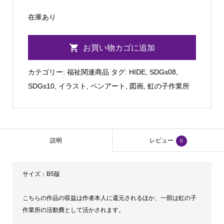
在庫あり
【虹
お買い物カゴに追加
の
子】
カテゴリー:
福祉関連商品
タグ:
HIDE
,
SDGs08
,
ロ
SDGs10
,
イラスト
,
ペンアート
,
図画
,
虹の子作業所
ゼ
ン
ビ
ー
説明
レビュー
0
ナ
ス
サイズ：B5版
サ
ガ
こちらの作品の収益は作者本人に還元されるほか、一部は虹の子
ス
作業所の活動費として活かされます。
の