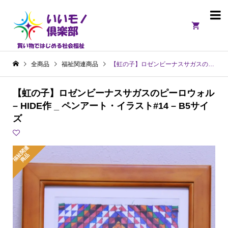

全商品
福祉関連商品
【虹の子】ロゼンビーナスサガスのピーロウォル – HIDE作 _ ペンアート・イラスト#14 – B5サイズ
【虹の子】ロゼンビーナスサガスのピーロウォル
– HIDE作 _ ペンアート・イラスト#14 – B5サイ
ズ
福
関
連
商
祉
品