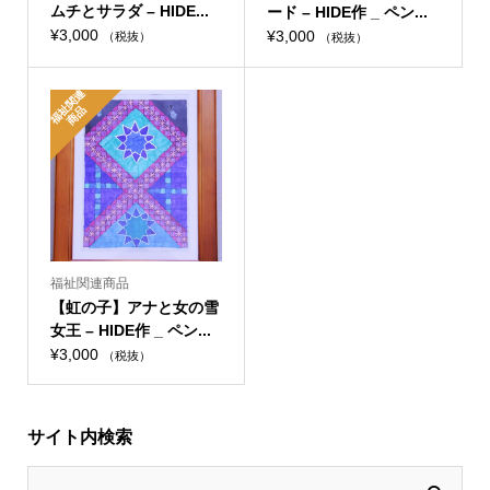
ムチとサラダ – HIDE...
ード – HIDE作 _ ペン...
¥
3,000
¥
3,000
（税抜）
（税抜）
福
関
連
商
祉
品
福祉関連商品
【虹の子】アナと女の雪
女王 – HIDE作 _ ペン...
¥
3,000
（税抜）
サイト内検索