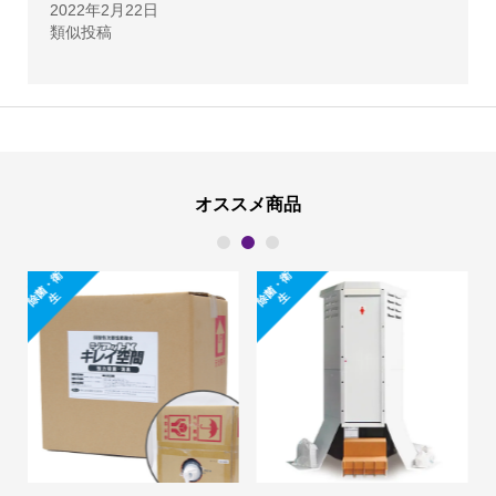
2022年2月22日
ラ
類似投稿
ス
ト
#14
-
B5
オススメ商品
サ
1
2
3
イ
除
菌
・
衛
除
菌
・
衛
ズ
生
生
個