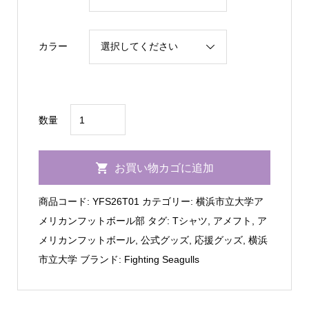
カラー
Fighting
数量
Seagulls
半
お買い物カゴに追加
袖
ド
商品コード:
YFS26T01
カテゴリー:
横浜市立大学ア
ラ
メリカンフットボール部
タグ:
Tシャツ
,
アメフト
,
ア
イ
メリカンフットボール
,
公式グッズ
,
応援グッズ
,
横浜
T
市立大学
ブランド:
Fighting Seagulls
シ
ャ
ツ