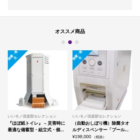
オススメ商品
1
2
3
除
菌
・
衛
除
菌
・
衛
生
生
いいモノ倶楽部セレクション
いいモノ倶楽部セレクション
『ほぼ紙トイレ』 – 災害時に
（自動おしぼり機）除菌タオ
.
最適な備蓄型・組立式・個...
ルディスペンサー「プール...
¥
198,000
¥
（税抜）