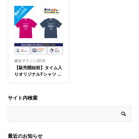
横
浜
ラ
ソ
ン
2
0
2
マ
6
横浜マラソン2026
【販売開始前】タイム入
りオリジナルTシャツ ...
サイト内検索
最近のお知らせ