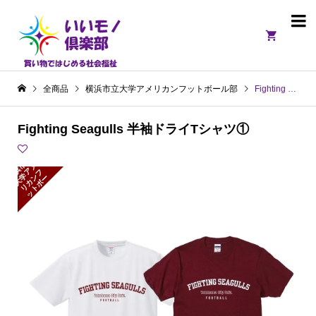

全商品
横浜市立大学アメリカンフットボール部
Fighting Seagulls 半袖ドライTシャツ①
Fighting Seagulls 半袖ドライTシャツ①
横
浜
立
大
学
リ
カ
ッ
ボ
ル
市
メ
ア
フ
ン
ー
ト
部