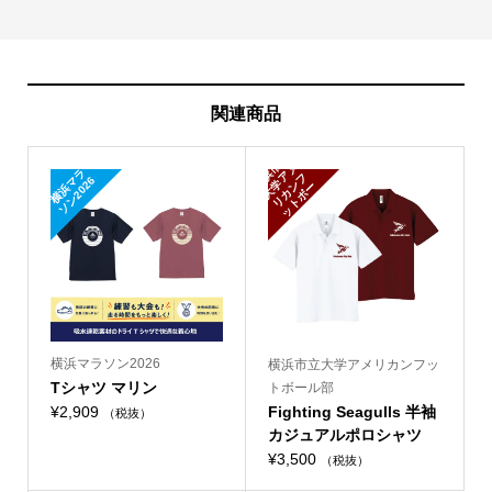
関連商品
横
浜
立
大
学
リ
カ
ッ
ボ
ル
市
メ
横
浜
ラ
ソ
ン
2
0
2
ア
フ
マ
6
ン
ー
ト
部
横浜マラソン2026
横浜市立大学アメリカンフッ
Tシャツ マリン
トボール部
¥
2,909
Fighting Seagulls 半袖
（税抜）
カジュアルポロシャツ
¥
3,500
（税抜）