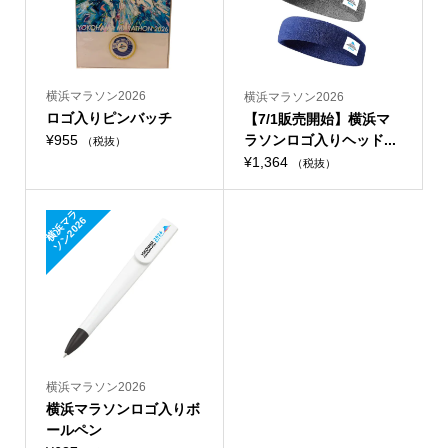
横浜マラソン2026
横浜マラソン2026
ロゴ入りピンバッチ
【7/1販売開始】横浜マ
¥
955
ラソンロゴ入りヘッド...
（税抜）
¥
1,364
（税抜）
横
浜
ラ
ソ
ン
2
0
2
マ
6
横浜マラソン2026
横浜マラソンロゴ入りボ
ールペン