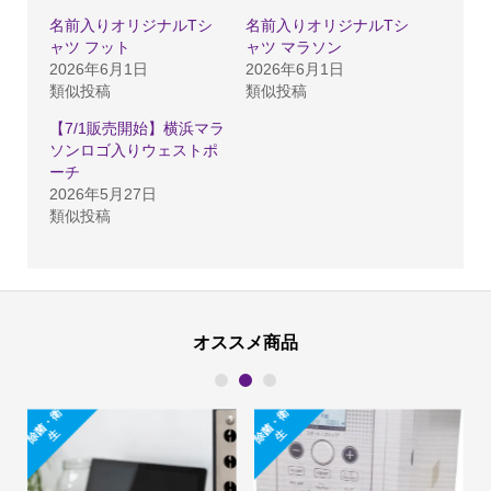
名前入りオリジナルTシ
名前入りオリジナルTシ
ャツ フット
ャツ マラソン
2026年6月1日
2026年6月1日
類似投稿
類似投稿
【7/1販売開始】横浜マラ
ソンロゴ入りウェストポ
ーチ
2026年5月27日
類似投稿
オススメ商品
1
2
3
除
菌
・
衛
除
菌
・
衛
生
生