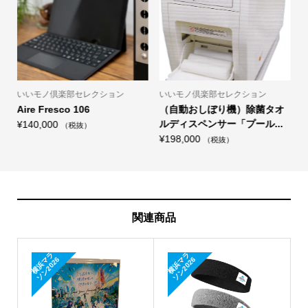
いいモノ倶楽部セレクション
いいモノ倶楽部セレクション
に
Aire Fresco 106
（自動おしぼり機）除菌タオ
ルディスペンサー「プール...
¥
140,000
（税抜）
¥
198,000
¥
（税抜）
関連商品
横
浜
ラ
ソ
ン
2
0
2
横
浜
ラ
ソ
ン
2
0
2
マ
6
マ
6