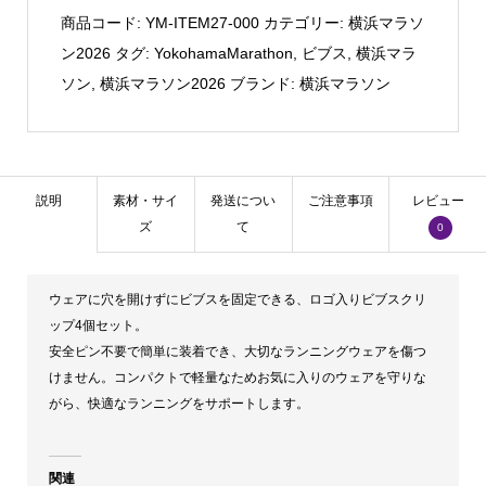
ソ
商品コード:
YM-ITEM27-000
カテゴリー:
横浜マラソ
ン
ン2026
タグ:
YokohamaMarathon
,
ビブス
,
横浜マラ
ロ
ソン
,
横浜マラソン2026
ブランド:
横浜マラソン
ゴ
入
り
ビ
説明
素材・サイ
発送につい
ご注意事項
レビュー
ブ
ズ
て
0
ス
留
ウェアに穴を開けずにビブスを固定できる、ロゴ入りビブスクリ
め
ップ4個セット。
個
安全ピン不要で簡単に装着でき、大切なランニングウェアを傷つ
けません。コンパクトで軽量なためお気に入りのウェアを守りな
がら、快適なランニングをサポートします。
関連