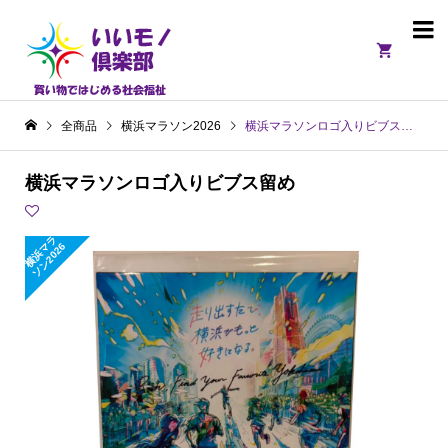

全商品
横浜マラソン2026
横浜マラソンロゴ入りビブス留め
横浜マラソンロゴ入りビブス留め
横
浜
ラ
ソ
ン
2
0
2
マ
6