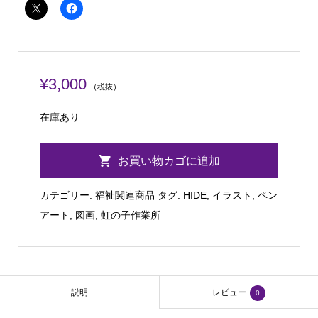
¥
3,000
（税抜）
在庫あり
【虹
お買い物カゴに追加
の
子】
カテゴリー:
福祉関連商品
タグ:
HIDE
,
イラスト
,
ペン
夏
アート
,
図画
,
虹の子作業所
の
ビ
ー
ル
説明
レビュー
0
と