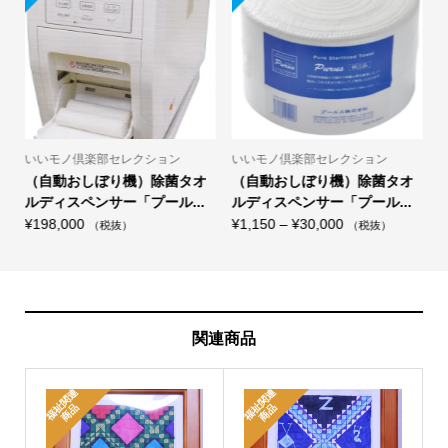
ズ
個
いいモノ倶楽部セレクション
いいモノ倶楽部セレクション
（自動おしぼり機）除菌タオ
（自動おしぼり機）除菌タオ
ルディスペンサー「プール...
ルディスペンサー「プール...
価
¥
198,000
¥
1,150
–
¥
30,000
¥
（税抜）
（税抜）
格
帯:
¥1,150
–
¥30,000
関連商品
福
関
連
商
福
関
連
商
祉
品
祉
品