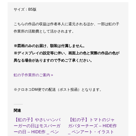
エ
サイズ：B5版
ダ
マ
こちらの作品の収益は作者本人に還元されるほか、一部は虹の子
メ
作業所の活動費として活かされます。
ト
※図画のみのお届け、額装は付属しません。
マ
※ディスプレイの設定等に伴い、画面上の色と実際の作品の色が
ト
異なる場合がありますので予めご了承ください。
の
ハ
虹の子作業所のご案内 »
ン
※クロネコDM便での配送（ポスト投函）となります。
バ
ー
ガ
関連
ー
【虹の子】やさいハンバ
【虹の子】トマトのジャ
-
ーガーの日はモスバーガ
ガバターチーズ – HIDE作
ーの日 – HIDE作 _ ペン
_ ペンアート・イラスト
HIDE