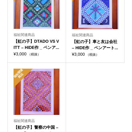
福祉関連商品
福祉関連商品
【虹の子】DTADO VS V
【虹の子】車と友は会社
ITT – HIDE作 _ ペンア...
– HIDE作 _ ペンアート...
¥
3,000
¥
3,000
（税抜）
（税抜）
福
関
連
商
祉
品
福祉関連商品
【虹の子】警察の中国 –