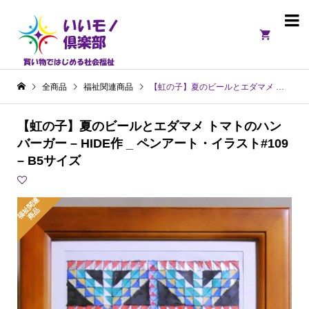

全商品
福祉関連商品
【虹の子】夏のビールとエダマメ トマトのハンバーガー – HIDE作 _ ペンアート・イラスト#109 – B5サイズ
【虹の子】夏のビールとエダマメ トマトのハン
バーガー – HIDE作 _ ペンアート・イラスト#109
– B5サイズ
福
関
連
商
祉
品