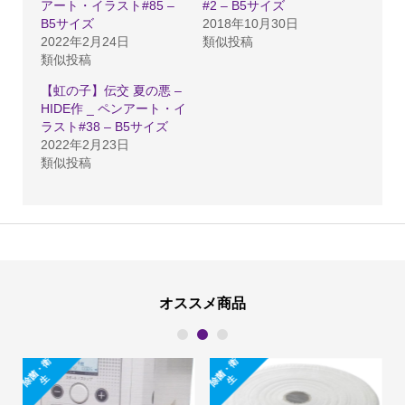
アート・イラスト#85 –
#2 – B5サイズ
作
B5サイズ
2018年10月30日
2022年2月24日
類似投稿
_
類似投稿
ペ
【虹の子】伝交 夏の悪 –
ン
HIDE作 _ ペンアート・イ
ア
ラスト#38 – B5サイズ
ー
2022年2月23日
類似投稿
ト・
イ
ラ
ス
ト
#109
オススメ商品
-
1
2
3
B5
除
菌
・
衛
除
菌
・
衛
サ
生
生
イ